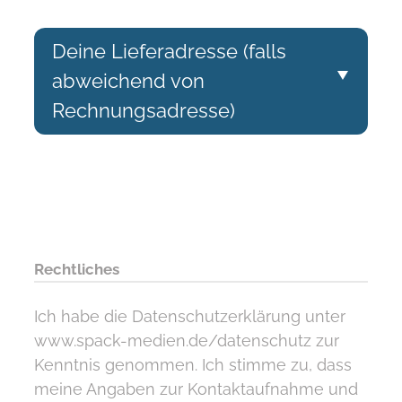
Bemerkungen Bestellung
Subtotal
Deine Lieferadresse (falls
abweichend von
Rechnungsadresse)
Die Lieferanschrift unterscheidet sich von
Lieferadresse Firma
der Rechnungsadresse? Kein Problem.
Vor- und Nachname
Straße und Hausnummer
PLZ und Ort
Subtotal
Rechtliches
Ich habe die Datenschutzerklärung unter
www.spack-medien.de/datenschutz zur
Kenntnis genommen. Ich stimme zu, dass
meine Angaben zur Kontaktaufnahme und