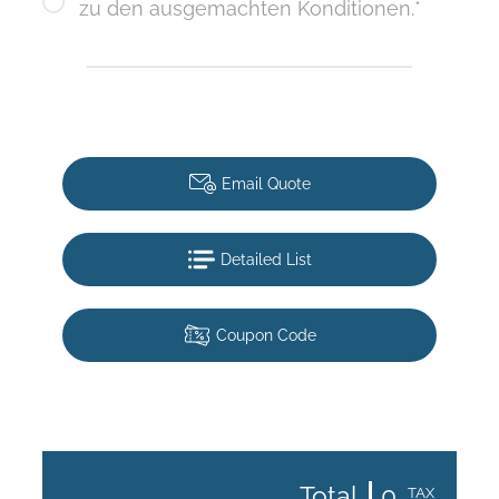
zu den ausgemachten Konditionen.*
Email Quote
Detailed List
Coupon Code
Total
0
TAX