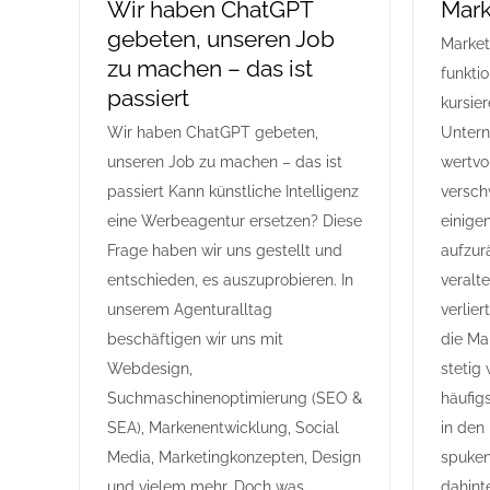
Wir haben ChatGPT
Mark
gebeten, unseren Job
Market
zu machen – das ist
funktio
passiert
kursier
Wir haben ChatGPT gebeten,
Untern
unseren Job zu machen – das ist
wertvo
passiert Kann künstliche Intelligenz
versch
eine Werbeagentur ersetzen? Diese
einige
Frage haben wir uns gestellt und
aufzur
entschieden, es auszuprobieren. In
veralte
unserem Agenturalltag
verlie
beschäftigen wir uns mit
die Ma
Webdesign,
stetig 
Suchmaschinenoptimierung (SEO &
häufig
SEA), Markenentwicklung, Social
in den
Media, Marketingkonzepten, Design
spuken
und vielem mehr. Doch was
dahint