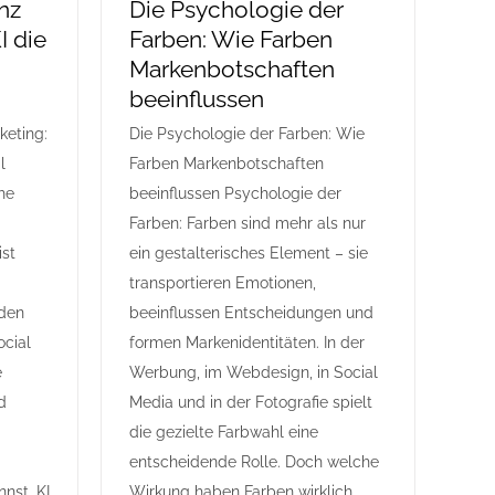
enz
Die Psychologie der
I die
Farben: Wie Farben
Markenbotschaften
beeinflussen
keting:
Die Psychologie der Farben: Wie
l
Farben Markenbotschaften
che
beeinflussen Psychologie der
Farben: Farben sind mehr als nur
ist
ein gestalterisches Element – sie
transportieren Emotionen,
den
beeinflussen Entscheidungen und
ocial
formen Markenidentitäten. In der
e
Werbung, im Webdesign, in Social
d
Media und in der Fotografie spielt
die gezielte Farbwahl eine
entscheidende Rolle. Doch welche
nst. KI
Wirkung haben Farben wirklich,