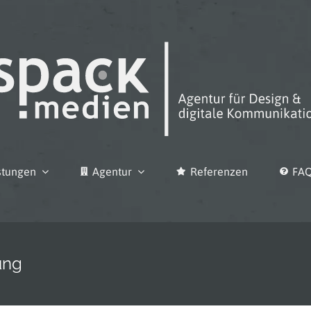
stungen
Agentur
Referenzen
FA
ung