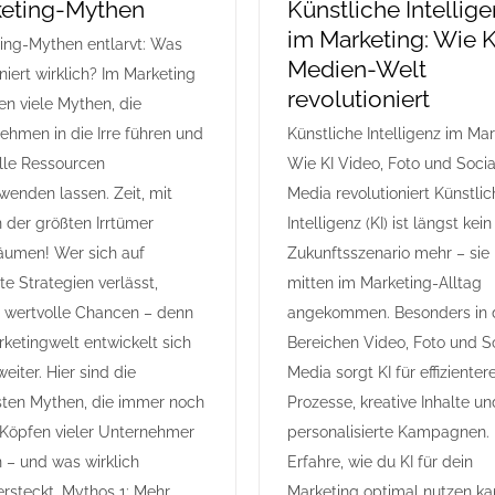
eting-Mythen
Künstliche Intellig
im Marketing: Wie K
ing-Mythen entlarvt: Was
Medien-Welt
niert wirklich? Im Marketing
revolutioniert
en viele Mythen, die
ehmen in die Irre führen und
Künstliche Intelligenz im Mar
lle Ressourcen
Wie KI Video, Foto und Socia
wenden lassen. Zeit, mit
Media revolutioniert Künstli
n der größten Irrtümer
Intelligenz (KI) ist längst kein
äumen! Wer sich auf
Zukunftsszenario mehr – sie 
te Strategien verlässt,
mitten im Marketing-Alltag
rt wertvolle Chancen – denn
angekommen. Besonders in 
rketingwelt entwickelt sich
Bereichen Video, Foto und S
weiter. Hier sind die
Media sorgt KI für effizienter
sten Mythen, die immer noch
Prozesse, kreative Inhalte un
 Köpfen vieler Unternehmer
personalisierte Kampagnen.
 – und was wirklich
Erfahre, wie du KI für dein
ersteckt. Mythos 1: Mehr
Marketing optimal nutzen kan