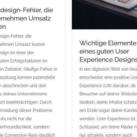
esign-Fehler, die
ernehmen Umsatz
en
ign-Fehler, die
Wichtige Elemente
nehmen Umsatz kosten
eines guten User
ign ist einer der
Experience Design
gsten Erfolgsfaktoren im
en Zeitalter. Häufige Fehler in
In der digitalen Welt von he
staltung können potenzielle
entscheidet eine positive Us
n abschrecken und den
Experience (UX) darüber, ob
z deines Unternehmens
Besucher auf deiner Websit
ich beeinträchtigen. Durch
bleiben, deine Inhalte schät
rmeidung dieser Probleme
am Ende sogar deine Kunde
 du nicht nur die
werden. User Experience ist
erfreundlichkeit, sondern
Schlüssel, um deine Marke n
ie Conversion-Rate deutlich
nur attraktiv, sondern auch