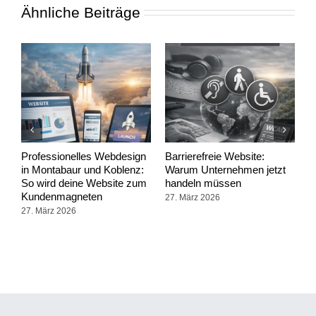
Ähnliche Beiträge
Professionelles Webdesign
Barrierefreie Website:
K
in Montabaur und Koblenz:
Warum Unternehmen jetzt
U
So wird deine Website zum
handeln müssen
u
Kundenmagneten
w
27. März 2026
27. März 2026
2