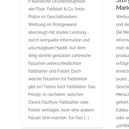
n klassische Druckerzeugnisse
Mark
wie Flyer, Faltblatt & Co. feste
Plätze im Geschäftsleben.
Werbun
Werbung im Printgewand
und der
überzeugt mit starker Leistung -
Die Me
durch kompakte Information und
Inform
unschlagbare Haptik. Auf dem
man d
Weg dorthin gestalten zahlreiche
produz
Falzarten unterschiedlichste
erfolg
Faltblätter und Folder. Doch
erreic
welche Falzarten für Faltblätter
lautet 
gibt es? Falten falzt Faltblätter: Das
Geschi
Prinzip Je nachdem, welchen
Mensch
Zweck Falzflyer, Faltblätter oder
gehört.
Folder verfolgen, kann eine andere
Edeka
Falzart Sinn machen. Ein Falz [...]
oder a
@ichbi