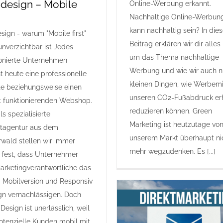
esign – Mobile
Online-Werbung erkannt.
Nachhaltige Online-Werbun
kann nachhaltig sein? In die
ign - warum "Mobile first"
Beitrag erklären wir dir alle
unverzichtbar ist Jedes
um das Thema nachhaltige
onierte Unternehmen
Werbung und wie wir auch n
t heute eine professionelle
kleinen Dingen, wie Werbemi
e beziehungsweise einen
unseren CO2-Fußabdruck er
t funktionierenden Webshop.
reduzieren können. Green
s spezialisierte
Marketing ist heutzutage vo
etagentur aus dem
unserem Markt überhaupt ni
wald stellen wir immer
mehr wegzudenken. Es [...]
 fest, dass Unternehmer
arketingverantwortliche das
Mobilversion und Responsiv
gn vernachlässigen. Doch
Design ist unerlässlich, weil
potenzielle Kunden mobil mit