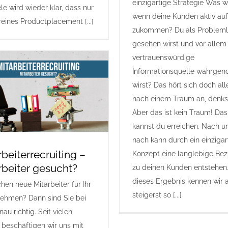
einzigartige Strategie Was w
le wird wieder klar, dass nur
wenn deine Kunden aktiv auf
reines Productplacement [...]
zukommen? Du als Probleml
gesehen wirst und vor allem 
vertrauenswürdige
Informationsquelle wahrge
wirst? Das hört sich doch all
nach einem Traum an, denks
Aber das ist kein Traum! Das
kannst du erreichen. Nach u
nach kann durch ein einzigar
rbeiterrecruiting –
Konzept eine langlebige Be
rbeiter gesucht?
zu deinen Kunden entstehen
dieses Ergebnis kennen wir a
hen neue Mitarbeiter für Ihr
steigerst so [...]
ehmen? Dann sind Sie bei
au richtig. Seit vielen
 beschäftigen wir uns mit