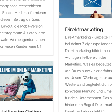
artphone recherchieren.
n Spack! Medien informieren
n diesem Beitrag darüber.
Layout: die Mobil-Version
Direktmarketing
lichtprogramm Als etablierte
Direktmarketing - Gezielte Tr
rwald-Werbeagentur haben
bei deiner Zielgruppe lande
on vielen Kunden eine [...]
Direktmarketing bildet einen
wichtigen Teilbereich des
Marketing. Was es bedeutet
wie Du es nutzt - hier erfähr
es. Unsere Werbeagentur a
Westerwald begleitet dich b
konkreten Planung und Ums
für dein Unternehmen. Das s
hinter dem Begriff Direktmar
ytelling im Online-
Direktmarketing steht für