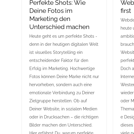
Perfekte Shots: Wie
Webd
Deine Fotos im
first
Marketing den
Webdes
Unterschied machen
heute 
Heute geht es um perfekte Shots -
ambiti
denn in der heutigen digitalen Welt
brauch
ist visuelles Storytelling ein
Websit
entscheidender Faktor für den
perfek
Erfolg im Marketing. Hochwertige
Doch al
Fotos können Deine Marke nicht nur
Intern
hervorheben, sondern auch eine
Wester
emotionale Verbindung zu Deiner
wieder
Zielgruppe herstellen. Ob auf
oder M
Deiner Website, in sozialen Medien
Thema 
oder in Drucksachen – die richtigen
e Desi
Bilder machen den Unterschied.
dieses 
Hier erfährst Du, warum perfekte
viele 