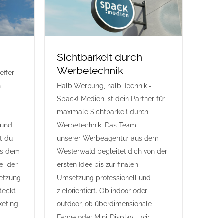
Sichtbarkeit durch
Werbetechnik
effer
n
Halb Werbung, halb Technik -
Spack! Medien ist dein Partner für
maximale Sichtbarkeit durch
 und
Werbetechnik. Das Team
st du
unserer Werbeagentur aus dem
us dem
Westerwald begleitet dich von der
ei der
ersten Idee bis zur finalen
etzung
Umsetzung professionell und
teckt
zielorientiert. Ob indoor oder
keting
outdoor, ob überdimensionale
Fahne oder Mini-Display - wir