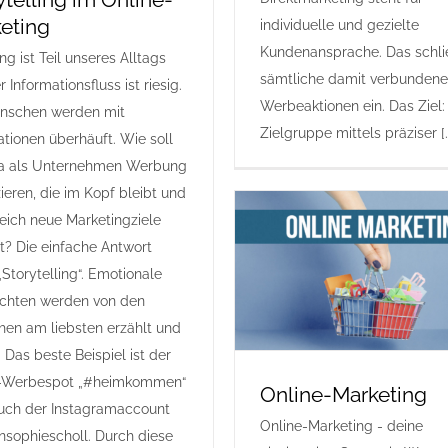
eting
individuelle und gezielte
Kundenansprache. Das schli
g ist Teil unseres Alltags
sämtliche damit verbunden
 Informationsfluss ist riesig.
Werbeaktionen ein. Das Ziel:
nschen werden mit
Zielgruppe mittels präziser [..
ationen überhäuft. Wie soll
a als Unternehmen Werbung
ieren, die im Kopf bleibt und
reich neue Marketingziele
ht? Die einfache Antwort
„Storytelling“. Emotionale
chten werden von den
en am liebsten erzählt und
 Das beste Beispiel ist der
-Werbespot „#heimkommen“
Online-Marketing
uch der Instagramaccount
Online-Marketing - deine
nsophiescholl. Durch diese