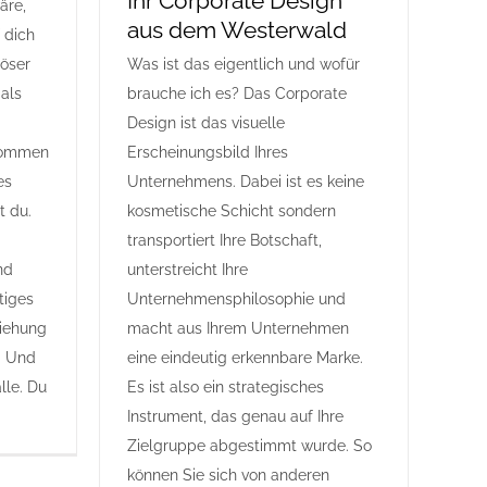
Ihr Corporate Design
äre,
aus dem Westerwald
 dich
öser
Was ist das eigentlich und wofür
als
brauche ich es? Das Corporate
Design ist das visuelle
nommen
Erscheinungsbild Ihres
es
Unternehmens. Dabei ist es keine
t du.
kosmetische Schicht sondern
transportiert Ihre Botschaft,
nd
unterstreicht Ihre
tiges
Unternehmensphilosophie und
ziehung
macht aus Ihrem Unternehmen
. Und
eine eindeutig erkennbare Marke.
lle. Du
Es ist also ein strategisches
Instrument, das genau auf Ihre
Zielgruppe abgestimmt wurde. So
können Sie sich von anderen