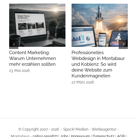
Content Marketing:
Professionelles
B
Warum Unternehmen
Webdesign in Montabaur
W
mehr erzählen sollten
und Koblenz: So wird
j
deine Website zum
23. Mai 2026
2
Kundenmagneten
27. März 2026
© Copyright 2007 -
2026 - Spack! Medien - Werbeagentur -
Montabaur -
02602 9991877
|
Jobs
|
Impressum
|
Datenschutz
|
AGB
|