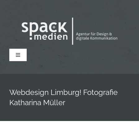
Zum
Inhalt
springen
Toggle
Navigation
Home
Webdesign Limburg! Fotografie
News
Katharina Müller
Leistungen
Agentur