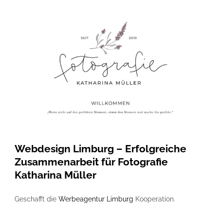
Zeige
Referenzen
grösseres
Bild
FAQ
Jobs
Kontakt
Webdesign Limburg – Erfolgreiche
Zusammenarbeit für Fotografie
Katharina Müller
Geschafft die
Werbeagentur Limburg
Kooperation.