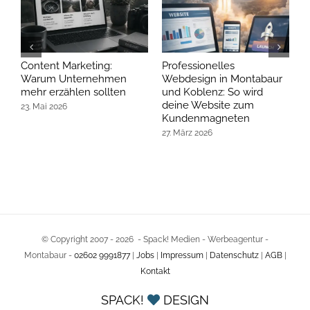
Content Marketing:
Professionelles
B
Warum Unternehmen
Webdesign in Montabaur
W
mehr erzählen sollten
und Koblenz: So wird
j
deine Website zum
23. Mai 2026
2
Kundenmagneten
27. März 2026
© Copyright 2007 -
2026 - Spack! Medien - Werbeagentur -
Montabaur -
02602 9991877
|
Jobs
|
Impressum
|
Datenschutz
|
AGB
|
Kontakt
SPACK!
DESIGN