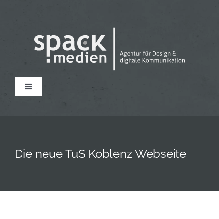
Zum
Inhalt
springen
Toggle
Navigation
Home
News
Die neue TuS Koblenz Webseite
Leistungen
Agentur